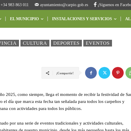
+34 983 863 011
ayuntamiento@carpio.gob.es
¡Síguenos en Faceb
EL MUNICIPIO
INSTALACIONES Y SERVICIOS
AL
VINCIA
CULTURA
DEPORTES
EVENTOS
¡Compartir!
ño 2025, como siempre, llega el momento de recibir la festividad de Sa
o el día que marca esta fecha tan señalada para todos los carpeños y
ana con actividades para todos los públicos.
o por una serie de eventos tradicionales y actividades culturales,
s habitantes de nuestro municipio, desde los más pequeños hasta los más