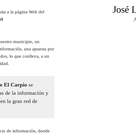
José 
sita a la página Web del
el
A
nuestro municipio, un
 información, una apuesta por
dos, lo que conlleva, a un
idad.
e El Carpio
se
as de la información y
en la gran red de
acio de información, donde