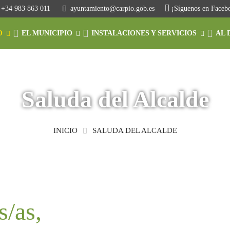
+34 983 863 011
ayuntamiento@carpio.gob.es
¡Síguenos en Faceb
O
EL MUNICIPIO
INSTALACIONES Y SERVICIOS
AL 
Saluda del Alcalde
INICIO
SALUDA DEL ALCALDE
/as,