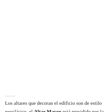
Los altares que decoran el edificio son de estilo
neoclásico, el
Altar Mayor
está presidido por la