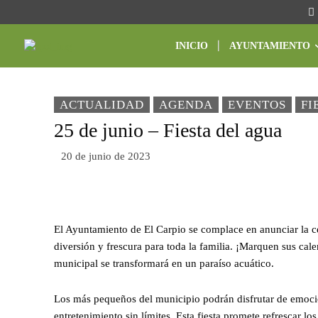
INICIO
AYUNTAMIENTO
ACTUALIDAD
AGENDA
EVENTOS
FI
25 de junio – Fiesta del agua
20 de junio de 2023
El Ayuntamiento de El Carpio se complace en anunciar la ce
diversión y frescura para toda la familia. ¡Marquen sus cal
municipal se transformará en un paraíso acuático.
Los más pequeños del municipio podrán disfrutar de emocion
entretenimiento sin límites. Esta fiesta promete refrescar l