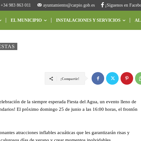
+34 983 863 011
ayuntamiento@carpio.gob.es
¡Síguenos en Faceb
EL MUNICIPIO
INSTALACIONES Y SERVICIOS
AL
ESTAS
¡Compartir!
lebración de la siempre esperada Fiesta del Agua, un evento lleno de
endarios! El próximo domingo 25 de junio a las 16:00 horas, el frontón
antes atracciones inflables acuáticas que les garantizarán risas y
os calurosos días de verano y crear momentos inolvidables.