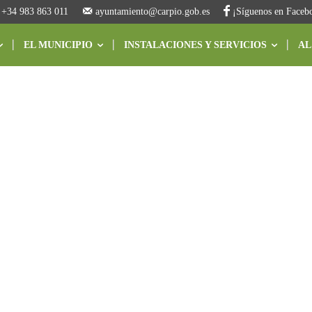
+34 983 863 011
ayuntamiento@carpio.gob.es
¡Síguenos en Faceb
EL MUNICIPIO
INSTALACIONES Y SERVICIOS
AL