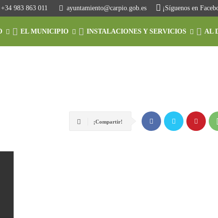
+34 983 863 011
ayuntamiento@carpio.gob.es
¡Síguenos en Faceb
O
EL MUNICIPIO
INSTALACIONES Y SERVICIOS
AL 
¡Compartir!