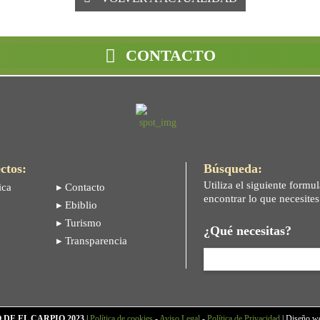
CONTACTO
ctos:
Búsqueda:
Utiliza el siguiente formul
ica
▸ Contacto
encontrar lo que necesite
▸ Ebiblio
▸ Turismo
¿Qué necesitas?
▸ Transparencia
DE EL CARPIO 2023
|
Política de cookies
-
Aviso Legal
-
Política de Privacidad
| Diseño w